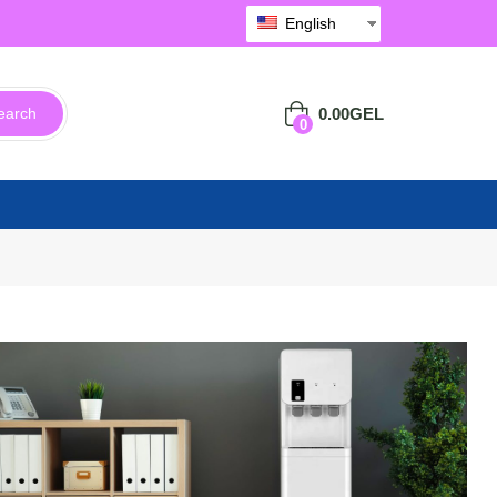
English
0.00
GEL
earch
0