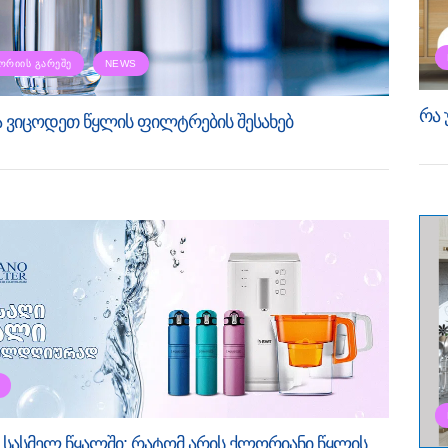
ᲝᲠᲘᲘᲡ ᲒᲐᲠᲔᲨᲔ
NEWS
რა 
ა ვიცოდეთ წყლის ფილტრების შესახებ
სასმელ წყალში: რატომ არის ქლორიანი წყლის