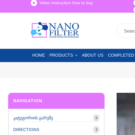
Video instruction how to buy
HOME
PRODUCTS
ABOUT US
COMPLETED
NAVIGATION
კატეგორიის გარეშე
6
DIRECTIONS
3