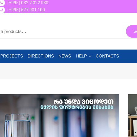
(+995) 032 2 022 030
(+995) 577 901 100
S
 PROJECTS
DIRECTIONS
NEWS
HELP
CONTACTS