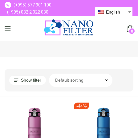
(+995) 577 901 100
(+995) 032 2 022 030
English
(+995) 577 901 100
0
Show filter
-44%