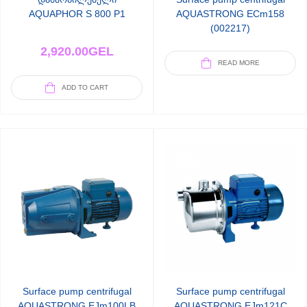
AQUAPHOR S 800 P1
AQUASTRONG ECm158
(002217)
2,920.00
GEL
READ MORE
ADD TO CART
Surface pump centrifugal
Surface pump centrifugal
AQUASTRONG EJm100LB
AQUASTRONG EJm121C