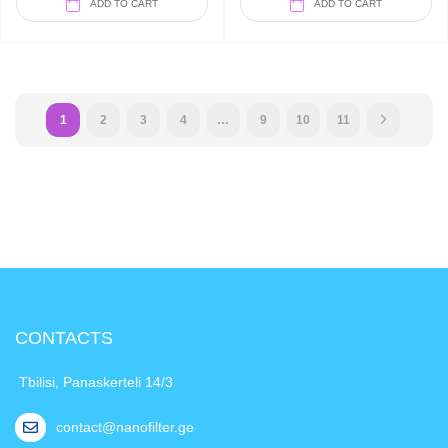
ADD TO CART
ADD TO CART
1
2
3
4
…
9
10
11
CONTACTS
Tbilisi, Panaskerteli 14/3
contact@nanofilter.ge