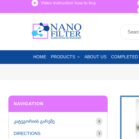
Video instruction how to buy
HOME
PRODUCTS
ABOUT US
COMPLETED
NAVIGATION
კატეგორიის გარეშე
6
DIRECTIONS
3