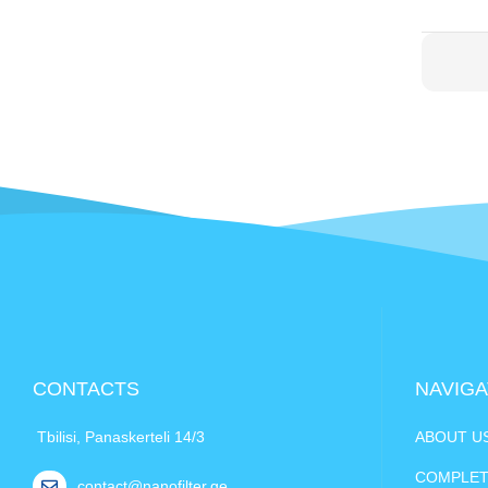
CONTACTS
NAVIGA
Tbilisi, Panaskerteli 14/3
ABOUT U
COMPLET
contact@nanofilter.ge