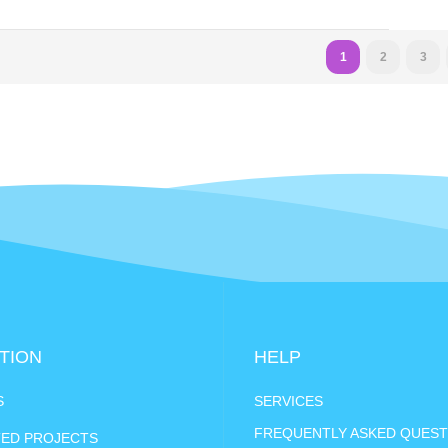
1
2
3
TION
HELP
S
SERVICES
FREQUENTLY ASKED QUEST
ED PROJECTS