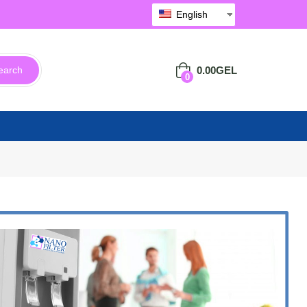
English
0.00
GEL
earch
0