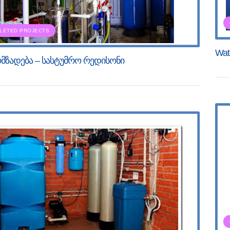
LETED PROJECTS
Wate
მზადება – სასტუმრო რედისონი