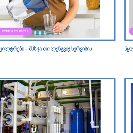
LETED PROJECTS
ილტრები – შპს ჯი თი ლენგვიჯ სერვისის
წყლ