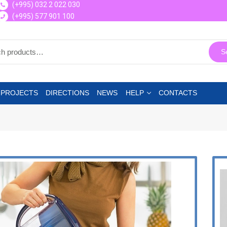
(+995) 032 2 022 030
(+995) 577 901 100
S
 PROJECTS
DIRECTIONS
NEWS
HELP
CONTACTS