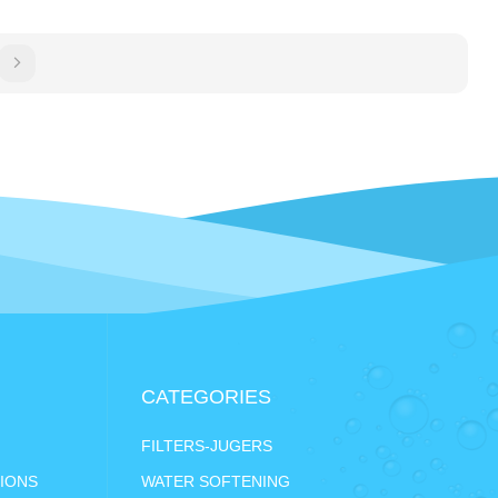
CATEGORIES
FILTERS-JUGERS
IONS
WATER SOFTENING