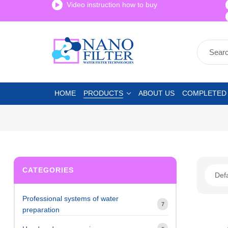
Video instruction how to buy
HOME
PRODUCTS
ABOUT US
COMPLETED
CATEGORIES
Professional systems of water
7
preparation