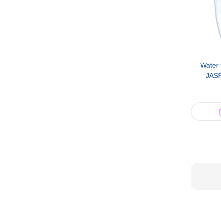
Water 
JASP