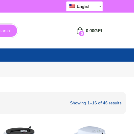
English
0.00
GEL
earch
0
Showing 1–16 of 46 results