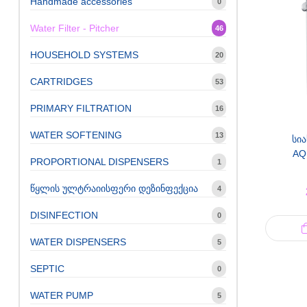
Handmade accessories
0
Water Filter - Pitcher
46
HOUSEHOLD SYSTEMS
20
CARTRIDGES
53
PRIMARY FILTRATION
16
WATER SOFTENING
13
სია
AQ
PROPORTIONAL DISPENSERS
1
წყლის ულტრაიისფერი დეზინფექცია
4
DISINFECTION
0
WATER DISPENSERS
5
SEPTIC
0
WATER PUMP
5