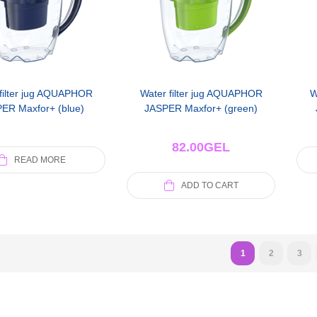
filter jug AQUAPHOR
Water filter jug AQUAPHOR
W
ER Maxfor+ (blue)
JASPER Maxfor+ (green)
82.00
GEL
READ MORE
ADD TO CART
1
2
3