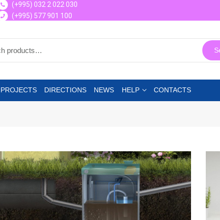
(+995) 032 2 022 030
(+995) 577 901 100
S
 PROJECTS
DIRECTIONS
NEWS
HELP
CONTACTS