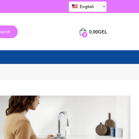
English
0.00
GEL
earch
0