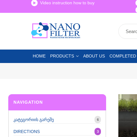
Video instruction how to buy
HOME
PRODUCTS
ABOUT US
COMPLETED
NAVIGATION
კატეგორიის გარეშე
6
DIRECTIONS
3