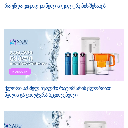
რა უნდა ვიცოდეთ წყლის ფილტრების შესახებ
НОВОСТИ
ქლორი სასმელ წყალში: რატომ არის ქლორიანი
წყლის გაფილტვრა აუცილებელი