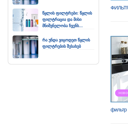
ФИЛЬТ
წყლის ფილტრები: წყლის
ფილტრაცია და მისი
მნიშვნელობა ჩვენს
ყოველდღიურობაში
რა უნდა ვიცოდეთ წყლის
ფილტრების შესახებ
НОВО
фильтр