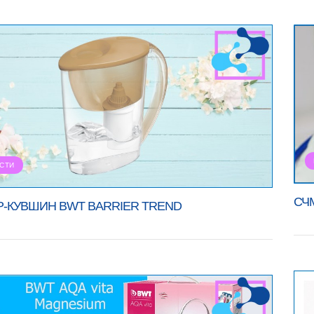
СТИ
СЧ
Р-КУВШИН BWT BARRIER TREND