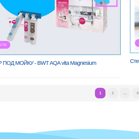
СТИ
Сте
 ПОД МОЙКУ - BWT AQA vita Magnesium
1
2
…
4