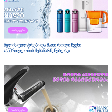
ᲡᲘᲐᲮᲚᲔᲔᲑᲘ
წყლის ფილტრები და მათი როლი ჩვენი
ჯანმრთელობის შესანარჩუნებლად
ᲡᲘᲐᲮᲚᲔᲔᲑᲘ