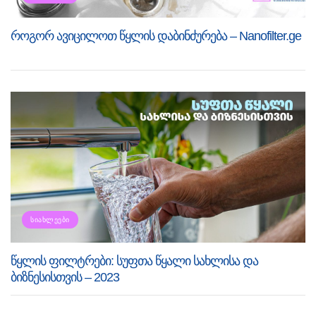
როგორ ავიცილოთ წყლის დაბინძურება – Nanofilter.ge
ᲡᲘᲐᲮᲚᲔᲔᲑᲘ
წყლის ფილტრები: სუფთა წყალი სახლისა და
ბიზნესისთვის – 2023