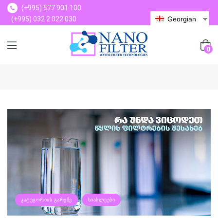
(+995) 577 901 100
(+995) 032 2 022 030
Georgian
(+995) 577 901 100
0
ᲙᲐᲢᲔᲒᲝᲠᲘᲘᲡ ᲒᲐᲠᲔᲨᲔ
ᲡᲘᲐᲮᲚᲔᲔᲑᲘ