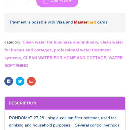
Add to cart
Payment is possible with
Visa
and
Master
card
cards
category:
Clean water for business and industry, clean water
for homes and cottages, professional water treatment
systems
,
CLEAN WATER FOR HOME AND COTTAGE
,
WATER
SOFTENING
Facebook
Twitter
Email
DESCRIPTION
RONDOMAT 27,28 - single-column filter-softener, used for
drinking and household purposes .. Several control methods