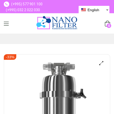
(+995) 577 901 100
(+995) 032 2 022 030
English
(+995) 577 901 100
0
-33%