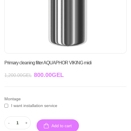
Primary cleaning filter AQUAPHOR VIKING midi
800.00
GEL
1,200.00
GEL
Montage
I want installation service
-
+
Add to cart