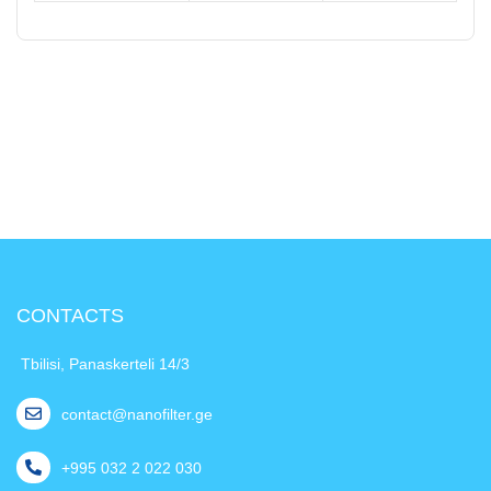
CONTACTS
Tbilisi, Panaskerteli 14/3
contact@nanofilter.ge
+995 032 2 022 030