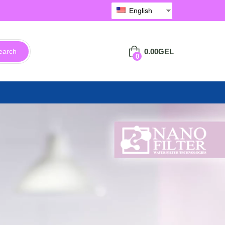
English
0.00
GEL
earch
0