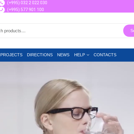
(+995) 032 2 022 030
(+995) 577 901 100
S
 PROJECTS
DIRECTIONS
NEWS
HELP
CONTACTS