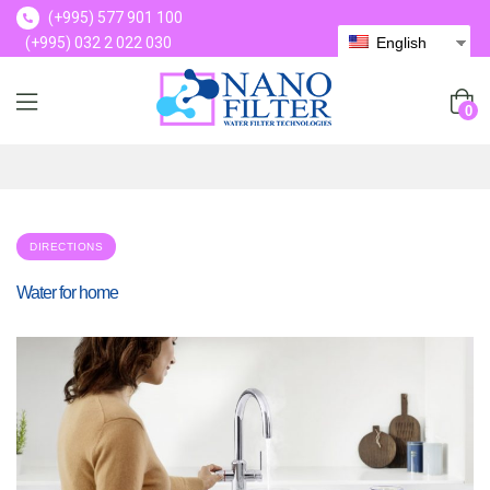
(+995) 577 901 100
(+995) 032 2 022 030
English
(+995) 577 901 100
0
DIRECTIONS
Water for home