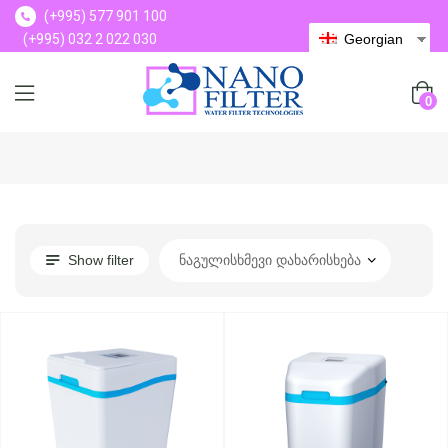
(+995) 577 901 100
(+995) 032 2 022 030
Georgian
(+995) 577 901 100
0
Show filter