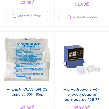
43.00
₾
51.00
₾
ᲙᲐᲚᲐᲗᲐᲨᲘ ᲓᲐᲛᲐᲢᲔᲑᲐ
ᲙᲐᲚᲐᲗᲐᲨᲘ ᲓᲐᲛᲐᲢᲔᲑᲐ
რეაგენტი QUANTOPHOS
რესურსის ინდიკატორი
Universal 30H, 80gr.
წყლის გამწმენდი
სისტემისთვის FOB 77
47.00
₾
650.00
₾