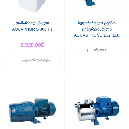
დამარბილებელი
ზედაპირული ტუმბო
AQUAPHOR S 800 P1
ცენტრიდანული
AQUASTRONG ECm158
(002217)
2,920.00
₾
ᲕᲠᲪᲚᲐᲓ
ᲙᲐᲚᲐᲗᲐᲨᲘ ᲓᲐᲛᲐᲢᲔᲑᲐ