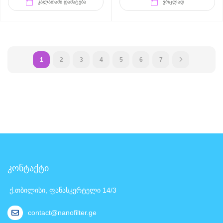
ᲙᲐᲚᲐᲗᲐᲨᲘ ᲓᲐᲛᲐᲢᲔᲑᲐ
ᲕᲠᲪᲚᲐᲓ
1
2
3
4
5
6
7
კონტაქტი
ქ.თბილისი, ფანასკერტელი 14/3
contact@nanofilter.ge