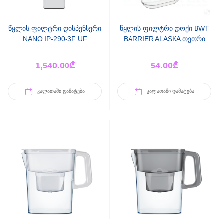
წყლის ფილტრი დისპენსერი
წყლის ფილტრი დოქი BWT
NANO IP-290-3F UF
BARRIER ALASKA თეთრი
1,540.00
₾
54.00
₾
ᲙᲐᲚᲐᲗᲐᲨᲘ ᲓᲐᲛᲐᲢᲔᲑᲐ
ᲙᲐᲚᲐᲗᲐᲨᲘ ᲓᲐᲛᲐᲢᲔᲑᲐ