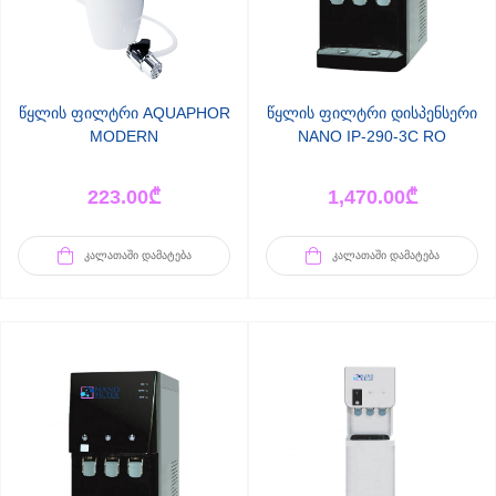
წყლის ფილტრი AQUAPHOR
წყლის ფილტრი დისპენსერი
MODERN
NANO IP-290-3C RO
223.00
₾
1,470.00
₾
ᲙᲐᲚᲐᲗᲐᲨᲘ ᲓᲐᲛᲐᲢᲔᲑᲐ
ᲙᲐᲚᲐᲗᲐᲨᲘ ᲓᲐᲛᲐᲢᲔᲑᲐ