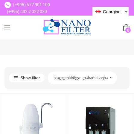
(+995) 577 901 100
(+995) 032 2 022 030
Georgian
(+995) 577 901 100
0
Show filter