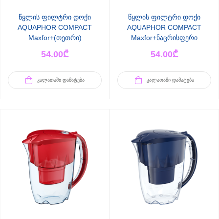
წყლის ფილტრი დოქი
წყლის ფილტრი დოქი
AQUAPHOR COMPACT
AQUAPHOR COMPACT
Maxfor+(თეთრი)
Maxfor+ნაცრისფერი
54.00
₾
54.00
₾
ᲙᲐᲚᲐᲗᲐᲨᲘ ᲓᲐᲛᲐᲢᲔᲑᲐ
ᲙᲐᲚᲐᲗᲐᲨᲘ ᲓᲐᲛᲐᲢᲔᲑᲐ