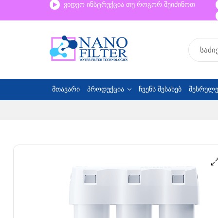
ვიდეო ინსტრუქცია თუ როგორ შეიძინოთ
მთავარი
პროდუქცია
ჩვენს შესახებ
შესრულე