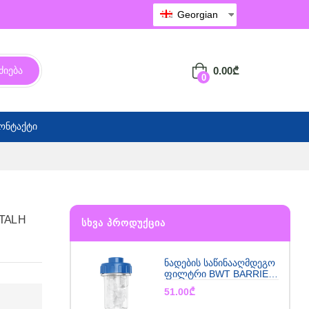
Georgian
0.00
₾
ძიება
0
ონტაქტი
TAL H
ᲡᲮᲕᲐ ᲞᲠᲝᲓᲣᲥᲪᲘᲐ
ნადების საწინააღმდეგო
ფილტრი BWT BARRIER
SOFTLINE
51.00
₾