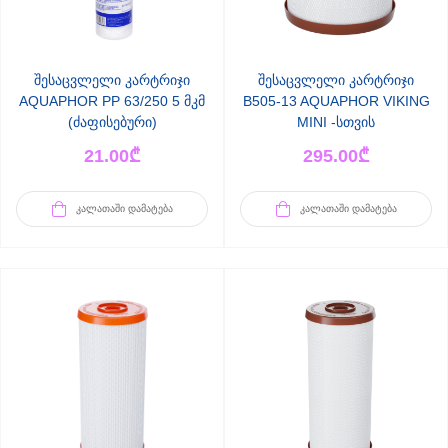
შესაცვლელი კარტრიჯი
შესაცვლელი კარტრიჯი
AQUAPHOR РР 63/250 5 მკმ
B505-13 AQUAPHOR VIKING
(ძაფისებური)
MINI -სთვის
21.00
₾
295.00
₾
ᲙᲐᲚᲐᲗᲐᲨᲘ ᲓᲐᲛᲐᲢᲔᲑᲐ
ᲙᲐᲚᲐᲗᲐᲨᲘ ᲓᲐᲛᲐᲢᲔᲑᲐ