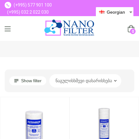
(+995) 577 901 100
(+995) 032 2 022 030
Georgian
(+995) 577 901 100
0
Show filter