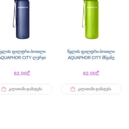
წყლის ფილტრი-ბოთლი
წყლის ფილტრი-ბოთლი
AQUAPHOR CITY ლურჯი
AQUAPHOR CITY მწვანე
62.00
₾
62.00
₾
ᲙᲐᲚᲐᲗᲐᲨᲘ ᲓᲐᲛᲐᲢᲔᲑᲐ
ᲙᲐᲚᲐᲗᲐᲨᲘ ᲓᲐᲛᲐᲢᲔᲑᲐ