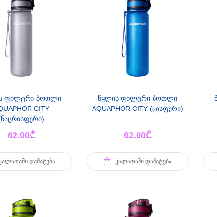
ს ფილტრი-ბოთლი
წყლის ფილტრი-ბოთლი
QUAPHOR CITY
AQUAPHOR CITY (ცისფერი)
(ნაცრისფერი)
62.00
₾
62.00
₾
ᲙᲐᲚᲐᲗᲐᲨᲘ ᲓᲐᲛᲐᲢᲔᲑᲐ
ᲙᲐᲚᲐᲗᲐᲨᲘ ᲓᲐᲛᲐᲢᲔᲑᲐ