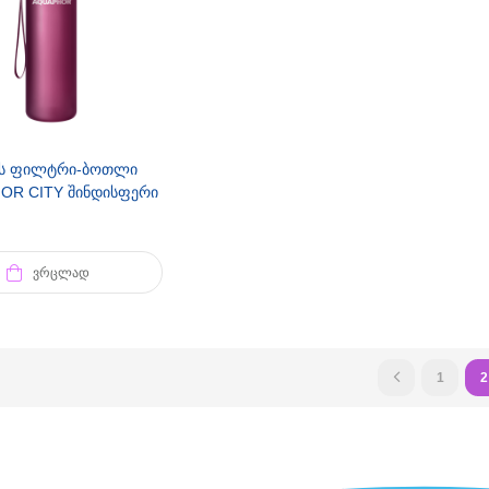
ს ფილტრი-ბოთლი
OR CITY შინდისფერი
ᲕᲠᲪᲚᲐᲓ
1
2