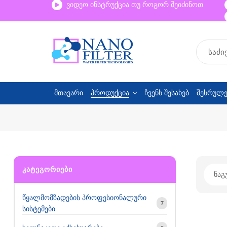
ვიდეო ინსტრუქცია თუ როგორ შეიძინოთ
მთავარი
პროდუქცია
ჩვენს შესახებ
შესრულე
ᲙᲐᲢᲔᲒᲝᲠᲘᲔᲑᲘ
წყალმომზადების პროფესიონალური
7
სისტემები