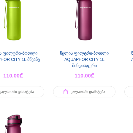
ს ფილტრი-ბოთლი
წყლის ფილტრი-ბოთლი
HOR CITY 1L მწვანე
AQUAPHOR CITY 1L
შინდისფერი
110.00
₾
110.00
₾
ᲙᲐᲚᲐᲗᲐᲨᲘ ᲓᲐᲛᲐᲢᲔᲑᲐ
ᲙᲐᲚᲐᲗᲐᲨᲘ ᲓᲐᲛᲐᲢᲔᲑᲐ