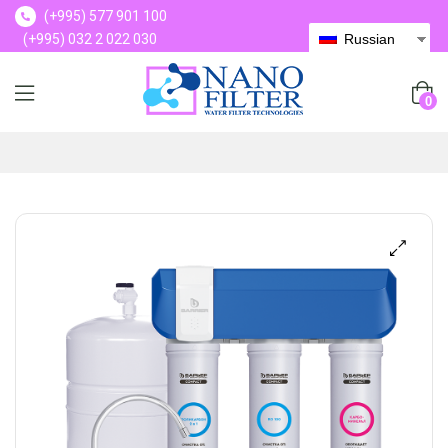
(+995) 577 901 100
(+995) 032 2 022 030
Russian
(+995) 577 901 100
0
🔍