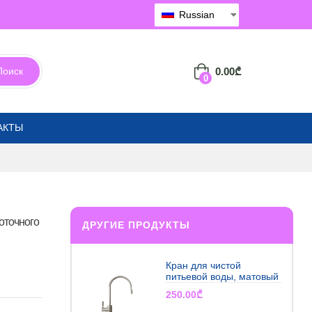
Russian
0.00
₾
Поиск
0
АКТЫ
оточного
ДРУГИЕ ПРОДУКТЫ
Кран для чистой
питьевой воды, матовый
250.00
₾