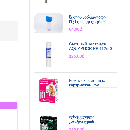
წყლის პირველადი
წმენდის ფილტრის
კორპუსი NANOFILTER
84.00
₾
გრინ აქვა
Сменный картридж
AQUAPHOR РР 112/508
5 мкм х/в (намоточного
125.00
₾
типа)
Комплект сменных
картриджей BWT
BARRIER ACTIVE сила
сердца
შესაცვლელი
კარტრიჯების
კომპლექტი BWT
310.00
₾