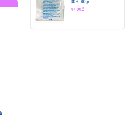
30H, 80gr.
47.00
₾
ს