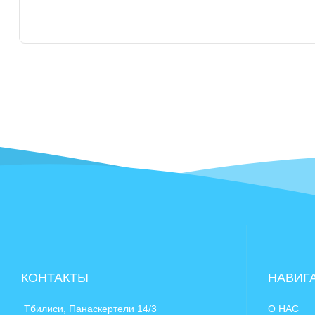
КОНТАКТЫ
НАВИГ
Тбилиси, Панаскертели 14/3
О НАС