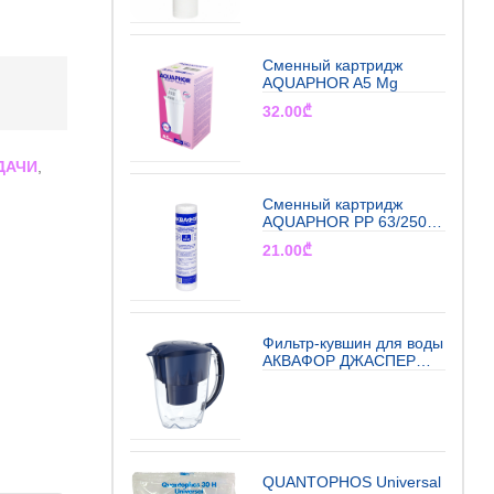
Сменный картридж
AQUAPHOR A5 Mg
32.00
₾
ДАЧИ
,
Сменный картридж
AQUAPHOR РР 63/250 5
мкм х/в (намоточного
21.00
₾
типа)
Фильтр-кувшин для воды
АКВАФОР ДЖАСПЕР
Максфор+ (синий)
QUANTOPHOS Universal