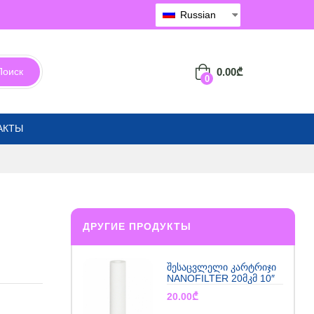
Russian
0.00
₾
Поиск
0
АКТЫ
ДРУГИЕ ПРОДУКТЫ
შესაცვლელი კარტრიჯი
NANOFILTER 20მკმ 10″
20.00
₾