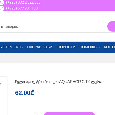
(+995) 032 2 022 030
(+995) 577 901 100
ЫЕ ПРОЕКТЫ
НАПРАВЛЕНИЯ
НОВОСТИ
ПОМОЩЬ
КОНТ
წყლის ფილტრი-ბოთლი AQUAPHOR CITY ლურჯი
62.00
₾