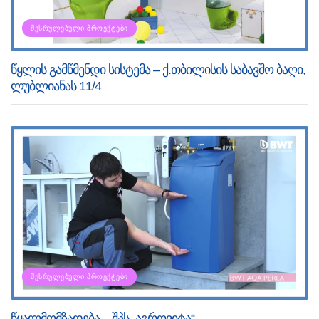
ᲨᲔᲡᲠᲣᲚᲔᲑᲣᲚᲘ ᲞᲠᲝᲔᲥᲢᲔᲑᲘ
წყლის გამწმენდი სისტემა – ქ.თბილისის საბავშო ბაღი,
ლუბლიანას 11/4
ᲨᲔᲡᲠᲣᲚᲔᲑᲣᲚᲘ ᲞᲠᲝᲔᲥᲢᲔᲑᲘ
წყალმომზადება – შპს „აგროვიტა“