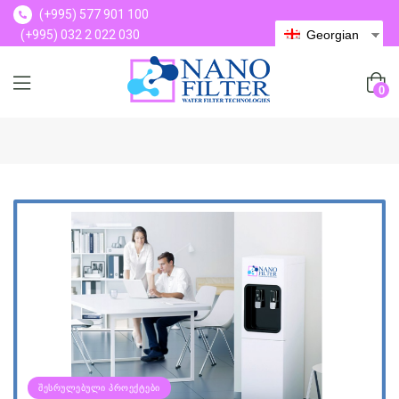
(+995) 577 901 100
(+995) 032 2 022 030
Georgian
(+995) 577 901 100
0
ᲨᲔᲡᲠᲣᲚᲔᲑᲣᲚᲘ ᲞᲠᲝᲔᲥᲢᲔᲑᲘ