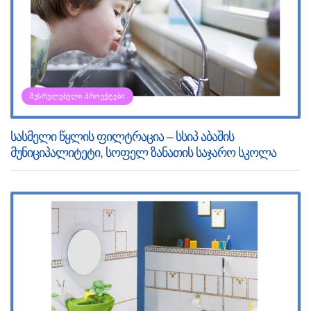
ᲨᲔᲡᲠᲣᲚᲔᲑᲣᲚᲘ ᲞᲠᲝᲔᲥᲢᲔᲑᲘ
სასმელი წყლის ფილტრაცია – სსიპ აბაშის
მუნიციპალიტეტი, სოფელ ზანათის საჯარო სკოლა