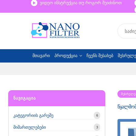
ვიდეო ინსტრუქცია თუ როგორ შეიძინოთ
მთავარი
პროდუქცია
ჩვენს შესახებ
შესრულე
ᲨᲔᲡᲠᲣᲚᲔ
ᲜᲐᲕᲘᲒᲐᲪᲘᲐ
წყალმომზ
კატეგორიის გარეშე
6
მიმართულებები
3