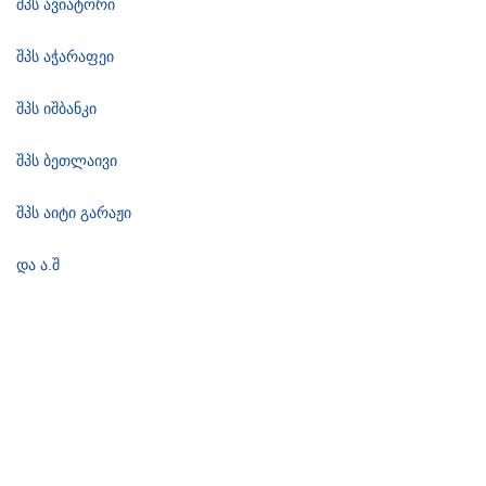
შპს ავიატორი
შპს აჭარაფეი
შპს იშბანკი
შპს ბეთლაივი
შპს აიტი გარაჟი
და ა.შ