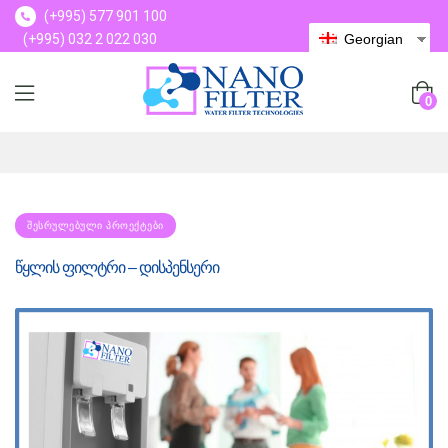
(+995) 577 901 100
(+995) 032 2 022 030
Georgian
(+995) 577 901 100
0
ᲨᲔᲡᲠᲣᲚᲔᲑᲣᲚᲘ ᲞᲠᲝᲔᲥᲢᲔᲑᲘ
წყლის ფილტრი – დისპენსერი