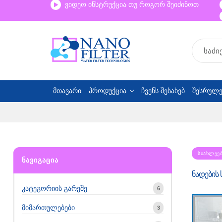
ვიდეო ინსტრუქცია თუ როგორ შეიძინოთ
მთავარი
პროდუქცია
ჩვენს შესახებ
შესრულე
ᲡᲘᲐᲮᲚᲔᲔ
ᲜᲐᲕᲘᲒᲐᲪᲘᲐ
ნადების
კატეგორიის გარეშე
6
მიმართულებები
3