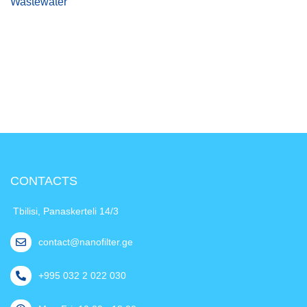
Wastewater
CONTACTS
Tbilisi, Panaskerteli 14/3
contact@nanofilter.ge
+995 032 2 022 030