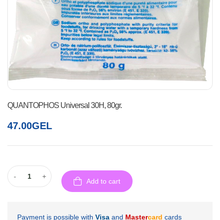
QUANTOPHOS Universal 30H, 80gr.
47.00
GEL
-
+
Add to cart
Payment is possible with
Visa
and
Master
card
cards