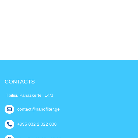
CONTACTS
Tbilisi, Panaskerteli 14/3
contact@nanofilter.ge
+995 032 2 022 030